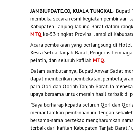
JAMBIUPDATE.CO, KUALA TUNGKAL
- Bupati 
membuka secara resmi kegiatan pembinaan ta
Kabupaten Tanjung Jabung Barat dalam rangka
MTQ
ke-53 tingkat Provinsi Jambi di Kabupat
Acara pembukaan yang berlangsung di Hotel A
Kesra Setda Tanjab Barat, Pengurus Lembaga
pelatih, dan seluruh kafilah
MTQ
.
Dalam sambutannya, Bupati Anwar Sadat meny
dapat memberikan pembekalan, pembelajaran
para Qori dan Qoriah Tanjab Barat. Ia menek
upaya bersama untuk meraih hasil terbaik di 
"Saya berharap kepada seluruh Qori dan Qori
memanfaatkan pembinaan ini dengan sebaik-ba
bersama-sama bertekad mengharumkan nama b
terbaik dari kafilah Kabupaten Tanjab Barat," u