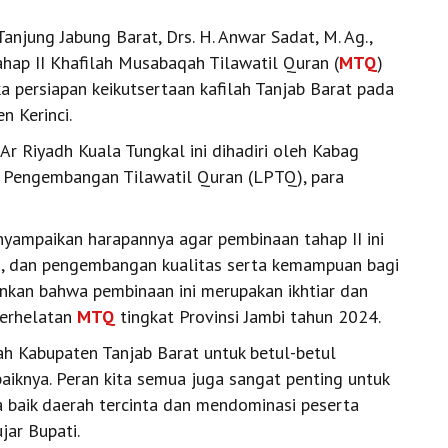
Tanjung Jabung Barat, Drs. H. Anwar Sadat, M. Ag.,
hap II Khafilah Musabaqah Tilawatil Quran (
MTQ
)
 persiapan keikutsertaan kafilah Tanjab Barat pada
en Kerinci.
r Riyadh Kuala Tungkal ini dihadiri oleh Kabag
 Pengembangan Tilawatil Quran (LPTQ), para
ampaikan harapannya agar pembinaan tahap II ini
, dan pengembangan kualitas serta kemampuan bagi
ankan bahwa pembinaan ini merupakan ikhtiar dan
perhelatan
MTQ
tingkat Provinsi Jambi tahun 2024.
ah Kabupaten Tanjab Barat untuk betul-betul
iknya. Peran kita semua juga sangat penting untuk
aik daerah tercinta dan mendominasi peserta
jar Bupati.