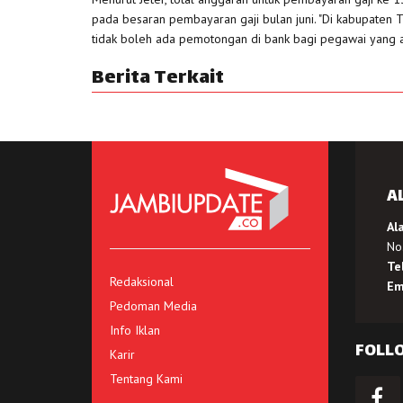
pada besaran pembayaran gaji bulan juni. "Di kabupaten Ta
tidak boleh ada pemotongan di bank bagi pegawai yang ad
Berita Terkait
A
Al
No.
Te
Redaksional
Em
Pedoman Media
Info Iklan
FOLL
Karir
Tentang Kami