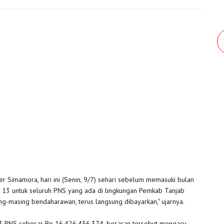
 Simamora, hari ini (Senin, 9/7) sehari sebelum memasuki bulan
13 untuk seluruh PNS yang ada di lingkungan Pemkab Tanjab
asing-masing bendaharawan, terus langsung dibayarkan," ujarnya.
 13 PNS sebesar Rp 16.426.456.374, besaran tersebut mengacu