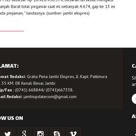
njab Barat total pegawai saat ini sebanyak 4.674, gaji ke 13 ini
a pinjaman, " tandasnya. (sumber: jambi ekspres)
LAMAT:
C
amat Redaksi:
Graha Pena Jambi Ekspres, Jl. Kapt. Pattimura
Si
 35 KM. 08 Kenali Besar, Jambi
a
lp/Fax :
(0741) 668844/ (0741)667338.
ail Redaksi:
jambiupdatecom@gmail.com
A
OW US ON