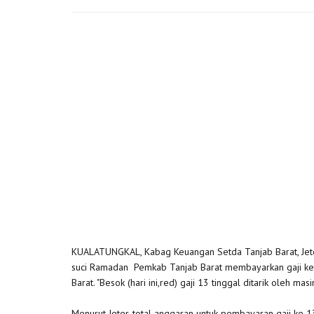
KUALATUNGKAL, Kabag Keuangan Setda Tanjab Barat, Jeter
suci Ramadan Pemkab Tanjab Barat membayarkan gaji ke 
Barat. "Besok (hari ini,red) gaji 13 tinggal ditarik oleh m
Menurut Jeter, total anggaran untuk pembayaran gaji ke