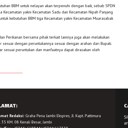
ebutuhan BBM untuk nelayan akan terpenuhi dengan baik, sebab SPDN
ua Kecamatan yakni Kecamatan Sadu dan Kecamatan Nipah Panjang
u untuk kebutuhan BBM tiga Kecamatan yakni Kecamatan Muarasabak
n Perikanan bersama pihak terkait lainnya juga akan melakukan
sesuai dengan peruntukannya sesuai dengan arahan dari Bupati.
r sesuai peruntukan dan manfaatnya dapat dirasakan oleh
LAMAT:
C
amat Redaksi:
Graha Pena Jambi Ekspres, Jl. Kapt. Pattimura
Si
 35 KM. 08 Kenali Besar, Jambi
a