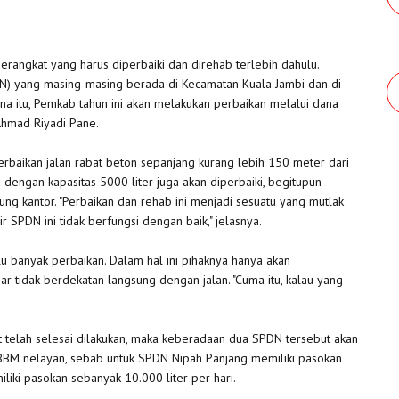
ngkat yang harus diperbaiki dan direhab terlebih dahulu.
) yang masing-masing berada di Kecamatan Kuala Jambi dan di
a itu, Pemkab tahun ini akan melakukan perbaikan melalui dana
 Ahmad Riyadi Pane.
erbaikan jalan rabat beton sepanjang kurang lebih 150 meter dari
 dengan kapasitas 5000 liter juga akan diperbaiki, begitupun
ung kantor. "Perbaikan dan rehab ini menjadi sesuatu yang mutlak
 SPDN ini tidak berfungsi dengan baik," jelasnya.
alu banyak perbaikan. Dalam hal ini pihaknya hanya akan
r tidak berdekatan langsung dengan jalan. "Cuma itu, kalau yang
t telah selesai dilakukan, maka keberadaan dua SPDN tersebut akan
BBM nelayan, sebab untuk SPDN Nipah Panjang memiliki pasokan
liki pasokan sebanyak 10.000 liter per hari.