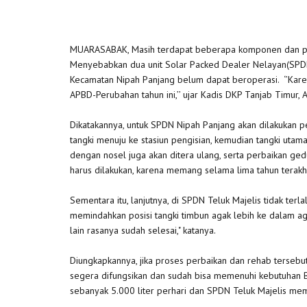
MUARASABAK, Masih terdapat beberapa komponen dan pera
Menyebabkan dua unit Solar Packed Dealer Nelayan(SPDN
Kecamatan Nipah Panjang belum dapat beroperasi. ‘’Karen
APBD-Perubahan tahun ini,’’ ujar Kadis DKP Tanjab Timur,
Dikatakannya, untuk SPDN Nipah Panjang akan dilakukan p
tangki menuju ke stasiun pengisian, kemudian tangki utama
dengan nosel juga akan ditera ulang, serta perbaikan ged
harus dilakukan, karena memang selama lima tahun terakhir
Sementara itu, lanjutnya, di SPDN Teluk Majelis tidak terl
memindahkan posisi tangki timbun agak lebih ke dalam aga
lain rasanya sudah selesai," katanya.
Diungkapkannya, jika proses perbaikan dan rehab tersebu
segera difungsikan dan sudah bisa memenuhi kebutuhan 
sebanyak 5.000 liter perhari dan SPDN Teluk Majelis memi