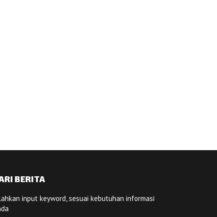
ARI BERITA
lahkan input keyword, sesuai kebutuhan informasi
nda