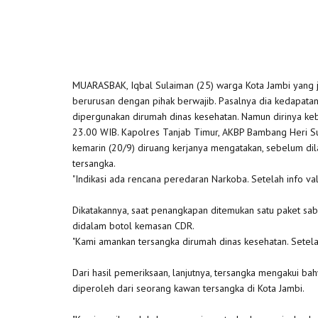
MUARASBAK, Iqbal Sulaiman (25) warga Kota Jambi yang 
berurusan dengan pihak berwajib. Pasalnya dia kedapatan
dipergunakan dirumah dinas kesehatan. Namun dirinya kebu
23.00 WIB. Kapolres Tanjab Timur, AKBP Bambang Heri Su
kemarin (20/9) diruang kerjanya mengatakan, sebelum d
tersangka.
"Indikasi ada rencana peredaran Narkoba. Setelah info va
Dikatakannya, saat penangkapan ditemukan satu paket sabu
didalam botol kemasan CDR.
"Kami amankan tersangka dirumah dinas kesehatan. Setel
Dari hasil pemeriksaan, lanjutnya, tersangka mengakui bah
diperoleh dari seorang kawan tersangka di Kota Jambi.