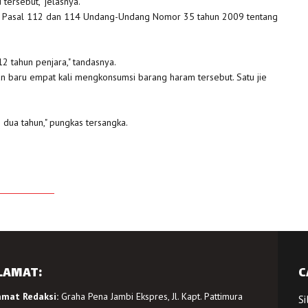
ersebut," jelasnya.
am Pasal 112 dan 114 Undang-Undang Nomor 35 tahun 2009 tentang
 tahun penjara," tandasnya.
n baru empat kali mengkonsumsi barang haram tersebut. Satu jie
 dua tahun," pungkas tersangka.
LAMAT:
C
amat Redaksi:
Graha Pena Jambi Ekspres, Jl. Kapt. Pattimura
Si