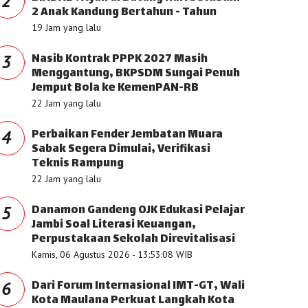
2
2 Anak Kandung Bertahun - Tahun
19 Jam yang lalu
Nasib Kontrak PPPK 2027 Masih
3
Menggantung, BKPSDM Sungai Penuh
Jemput Bola ke KemenPAN-RB
22 Jam yang lalu
Perbaikan Fender Jembatan Muara
4
Sabak Segera Dimulai, Verifikasi
Teknis Rampung
22 Jam yang lalu
Danamon Gandeng OJK Edukasi Pelajar
5
Jambi Soal Literasi Keuangan,
Perpustakaan Sekolah Direvitalisasi
Kamis, 06 Agustus 2026 - 13:53:08 WIB
Dari Forum Internasional IMT-GT, Wali
6
Kota Maulana Perkuat Langkah Kota