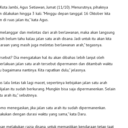
Kota Jambi, Agus Setiawan, Jumat (11/10). Menurutnya, pihaknya
n dilakukan hingga 3 kali. "Minggu depan tanggal 16 Oktober kita
i ruas jalan itu," kata Agus.
h melanggar dan melintas dari arah berlawanan, maka akan langsung
ih belum tahu kalau jalan satu arah disana. Jadi untuk itu akan kita
araan yang masih juga melintas berlawanan arah," tegasnya.
rsebut? Dia mengatakan hal itu akan dibahas lebih lanjut oleh
mberlakuan jalan satu arah tersebut dipermanen dan ditambah waktu
bagaimana nantinya. Kita rapatkan dulu," jelasnya.
 lalu lintas tak lagi macet, sepertinya kebijakan jalan satu arah
alan itu sudah berkurang. Mungkin bisa saja dipermanenkan. Selain
tu arah itu," sebutnnya.
omo menegaskan, jika jalan satu arah itu sudah dipermanenkan.
lakukan dengan durasi waktu yang sama," kata Daru.
kan melakukan razia disana, untuk memastikan kendaraan tetap taat