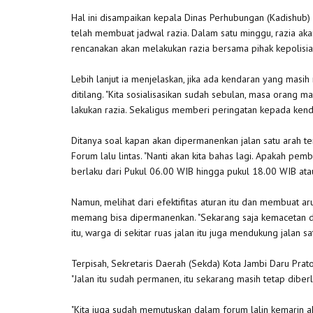
Hal ini disampaikan kepala Dinas Perhubungan (Kadishub) 
telah membuat jadwal razia. Dalam satu minggu, razia aka
rencanakan akan melakukan razia bersama pihak kepolisian d
Lebih lanjut ia menjelaskan, jika ada kendaran yang masi
ditilang. "Kita sosialisasikan sudah sebulan, masa orang mas
lakukan razia. Sekaligus memberi peringatan kepada kend
Ditanya soal kapan akan dipermanenkan jalan satu arah te
Forum lalu lintas. "Nanti akan kita bahas lagi. Apakah pe
berlaku dari Pukul 06.00 WIB hingga pukul 18.00 WIB atau 
Namun, melihat dari efektifitas aturan itu dan membuat arus
memang bisa dipermanenkan. "Sekarang saja kemacetan dij
itu, warga di sekitar ruas jalan itu juga mendukung jalan sa
Terpisah, Sekretaris Daerah (Sekda) Kota Jambi Daru Prat
"Jalan itu sudah permanen, itu sekarang masih tetap diber
"Kita juga sudah memutuskan dalam forum lalin kemarin a