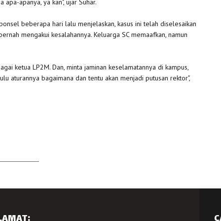
ada apa-apanya, ya kan", ujar Suhar.
ponsel beberapa hari lalu menjelaskan, kasus ini telah diselesaikan
a pernah mengakui kesalahannya. Keluarga SC memaafkan, namun
bagai ketua LP2M. Dan, minta jaminan keselamatannya di kampus,
 dulu aturannya bagaimana dan tentu akan menjadi putusan rektor",
LAMAT:
C