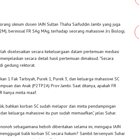
orang oknum dosen IAIN Sultan Thaha Saifuddin Jambi yang juga
), berinisial FR SAg MAg, terhadap seorang mahasiswi Jrs Biologi,
 telah diselesaikan secara kekeluargaan dalam pertemuan mediasi
 menjelaskan secara detail hasil pertemuan dimaksud. "Secara
 di gedung rektorat.
Dekan 1 Fak Tarbiyah, Purek 1, Purek 3, dan keluarga mahasiswi SC
puan dan Anak (P2TP2A) Prov Jambi. Saat ditanya, apakah FR
R hanya minta maaf.
ublik, bahkan korban SC sudah melapor dan minta pendampingan
dan keluarga mahasiswi itu pun sudah memaafkan", jelas Suhar.
enonoh sebagaimana heboh diberitakan selama ini, mengapa IAIN
 menggugat balik korban SC secara hukum? Sambil tersenyum Suhar