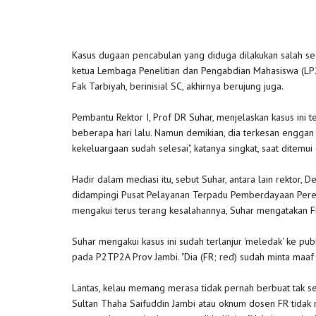
Kasus dugaan pencabulan yang diduga dilakukan salah se
ketua Lembaga Penelitian dan Pengabdian Mahasiswa (LP2M
Fak Tarbiyah, berinisial SC, akhirnya berujung juga.
Pembantu Rektor I, Prof DR Suhar, menjelaskan kasus ini
beberapa hari lalu. Namun demikian, dia terkesan enggan
kekeluargaan sudah selesai", katanya singkat, saat ditemui
Hadir dalam mediasi itu, sebut Suhar, antara lain rektor, 
didampingi Pusat Pelayanan Terpadu Pemberdayaan Perem
mengakui terus terang kesalahannya, Suhar mengatakan F
Suhar mengakui kasus ini sudah terlanjur 'meledak' ke p
pada P2TP2A Prov Jambi. "Dia (FR; red) sudah minta maaf 
Lantas, kelau memang merasa tidak pernah berbuat tak s
Sultan Thaha Saifuddin Jambi atau oknum dosen FR tidak