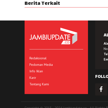
Berita Terkait
A
Al
No.
Te
Redaksional
Em
Pedoman Media
Info Iklan
FOLL
Karir
Tentang Kami
Copyright © 2015 - 2024 Jambiupdate.co - All Rights 