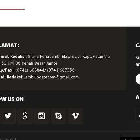
LAMAT:
C
amat Redaksi:
Graha Pena Jambi Ekspres, Jl. Kapt. Pattimura
Si
 35 KM. 08 Kenali Besar, Jambi
a
lp/Fax :
(0741) 668844/ (0741)667338.
ail Redaksi:
jambiupdatecom@gmail.com
A
OW US ON
Reserved