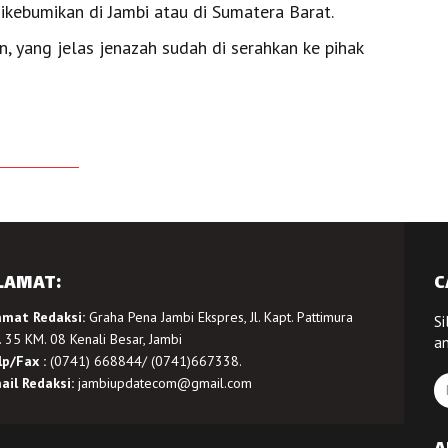
kebumikan di Jambi atau di Sumatera Barat.
n, yang jelas jenazah sudah di serahkan ke pihak
LAMAT:
C
amat Redaksi:
Graha Pena Jambi Ekspres, Jl. Kapt. Pattimura
Si
 35 KM. 08 Kenali Besar, Jambi
a
lp/Fax :
(0741) 668844/ (0741)667338.
ail Redaksi:
jambiupdatecom@gmail.com