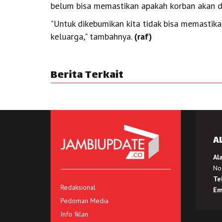
belum bisa memastikan apakah korban akan di
"Untuk dikebumikan kita tidak bisa memastika
keluarga," tambahnya.
(raf)
Berita Terkait
A
Al
No.
Te
Redaksional
Em
Pedoman Media
Info Iklan