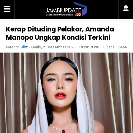
Kerap Dituding Pelakor, Amanda
Manopo Ungkap Kondisi Terkini
Kategori
Blitz
-
Kamis, 21 Desember 2023 - 18:28:19 WIB
| Dibaca:
86466