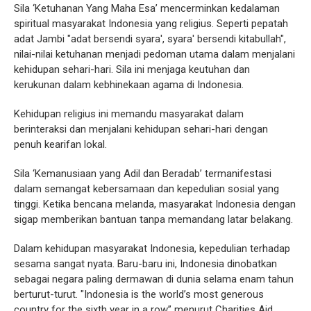
Sila ‘Ketuhanan Yang Maha Esa’ mencerminkan kedalaman
spiritual masyarakat Indonesia yang religius. Seperti pepatah
adat Jambi "adat bersendi syara', syara' bersendi kitabullah",
nilai-nilai ketuhanan menjadi pedoman utama dalam menjalani
kehidupan sehari-hari. Sila ini menjaga keutuhan dan
kerukunan dalam kebhinekaan agama di Indonesia.
Kehidupan religius ini memandu masyarakat dalam
berinteraksi dan menjalani kehidupan sehari-hari dengan
penuh kearifan lokal.
Sila ‘Kemanusiaan yang Adil dan Beradab’ termanifestasi
dalam semangat kebersamaan dan kepedulian sosial yang
tinggi. Ketika bencana melanda, masyarakat Indonesia dengan
sigap memberikan bantuan tanpa memandang latar belakang.
Dalam kehidupan masyarakat Indonesia, kepedulian terhadap
sesama sangat nyata. Baru-baru ini, Indonesia dinobatkan
sebagai negara paling dermawan di dunia selama enam tahun
berturut-turut. "Indonesia is the world’s most generous
country for the sixth year in a row” menurut Charities Aid