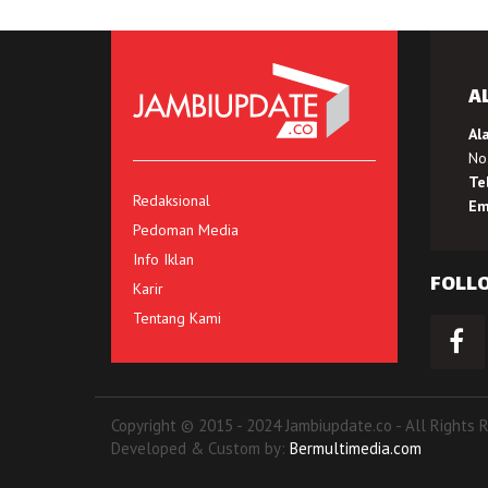
A
Al
No.
Te
Redaksional
Em
Pedoman Media
Info Iklan
FOLL
Karir
Tentang Kami
Copyright © 2015 - 2024 Jambiupdate.co - All Rights 
Developed & Custom by:
Bermultimedia.com