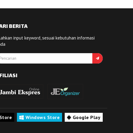
ARI BERITA
lahkan input keyword, sesuai kebutuhan informasi
nda
FILIASI
Store
Windows Store
Google Play