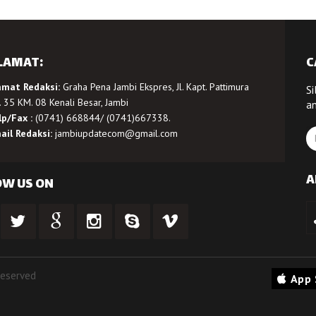
LAMAT:
C
amat Redaksi:
Graha Pena Jambi Ekspres, Jl. Kapt. Pattimura
Si
 35 KM. 08 Kenali Besar, Jambi
a
lp/Fax :
(0741) 668844/ (0741)667338.
ail Redaksi:
jambiupdatecom@gmail.com
A
OW US ON
Reserved
App 