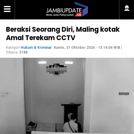
Beraksi Seorang Diri, Maling kotak
Amal Terekam CCTV
Kategori
Hukum & Kriminal
-
Kamis, 31 Oktober 2024 - 15:16:06 WIB
|
Dibaca:
5188