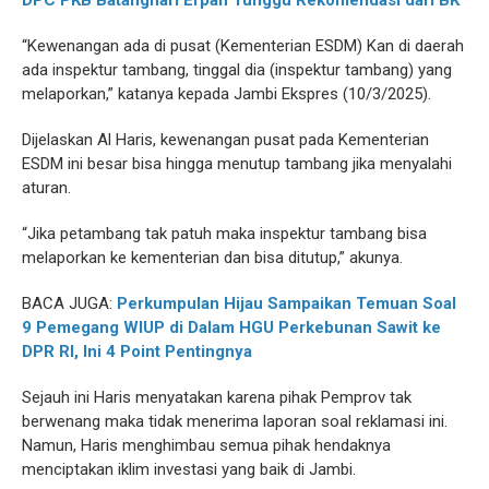
DPC PKB Batanghari Erpan Tunggu Rekomendasi dari BK
“Kewenangan ada di pusat (Kementerian ESDM) Kan di daerah
ada inspektur tambang, tinggal dia (inspektur tambang) yang
melaporkan,” katanya kepada Jambi Ekspres (10/3/2025).
Dijelaskan Al Haris, kewenangan pusat pada Kementerian
ESDM ini besar bisa hingga menutup tambang jika menyalahi
aturan.
“Jika petambang tak patuh maka inspektur tambang bisa
melaporkan ke kementerian dan bisa ditutup,” akunya.
BACA JUGA:
Perkumpulan Hijau Sampaikan Temuan Soal
9 Pemegang WIUP di Dalam HGU Perkebunan Sawit ke
DPR RI, Ini 4 Point Pentingnya
Sejauh ini Haris menyatakan karena pihak Pemprov tak
berwenang maka tidak menerima laporan soal reklamasi ini.
Namun, Haris menghimbau semua pihak hendaknya
menciptakan iklim investasi yang baik di Jambi.