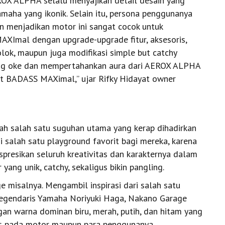
ROX ALPHA selalu menyajikan detail desain yang
maha yang ikonik. Selain itu, persona penggunanya
n menjadikan motor ini sangat cocok untuk
AXImal dengan upgrade-upgrade fitur, aksesoris,
lok, maupun juga modifikasi simple but catchy
ang oke dan mempertahankan aura dari AEROX ALPHA
at BADASS MAXimal,” ujar Rifky Hidayat owner
ah salah satu suguhan utama yang kerap dihadirkan
i salah satu playground favorit bagi mereka, karena
presikan seluruh kreativitas dan karakternya dalam
ang unik, catchy, sekaligus bikin pangling.
misalnya. Mengambil inspirasi dari salah satu
legendaris Yamaha Noriyuki Haga, Nakano Garage
gan warna dominan biru, merah, putih, dan hitam yang
as pada motor maupun para penggunanya.