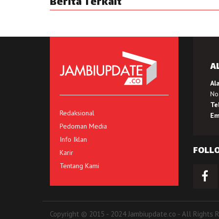
Berita Terkait
A
Al
No.
Te
Redaksional
Em
Pedoman Media
Info Iklan
FOLL
Karir
Tentang Kami
Copyright © 2015 - 2024 Jambiupdate.co - All Rights 