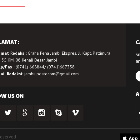
LAMAT:
C
amat Redaksi:
Graha Pena Jambi Ekspres, Jl. Kapt. Pattimura
Si
 35 KM. 08 Kenali Besar, Jambi
a
lp/Fax :
(0741) 668844/ (0741)667338.
ail Redaksi:
jambiupdatecom@gmail.com
A
OW US ON
Reserved
App 