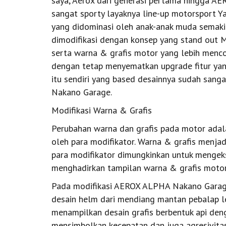
saya, Aerox dari generasi pertama hingga AE
sangat sporty layaknya line-up motorsport Ya
yang didominasi oleh anak-anak muda semaki
dimodifikasi dengan konsep yang stand out M
serta warna & grafis motor yang lebih menco
dengan tetap menyematkan upgrade fitur y
itu sendiri yang based desainnya sudah sang
Nakano Garage.
Modifikasi Warna & Grafis
Perubahan warna dan grafis pada motor adal
oleh para modifikator. Warna & grafis menjad
para modifikator dimungkinkan untuk mengeks
menghadirkan tampilan warna & grafis motor y
Pada modifikasi AEROX ALPHA Nakano Garage 
desain helm dari mendiang mantan pebalap 
menampilkan desain grafis berbentuk api den
mensimbolkan kecepatan dan juga agresivit