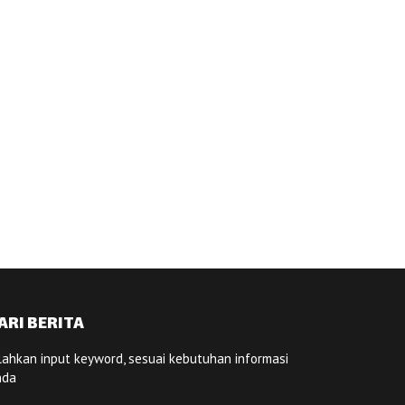
ARI BERITA
lahkan input keyword, sesuai kebutuhan informasi
nda