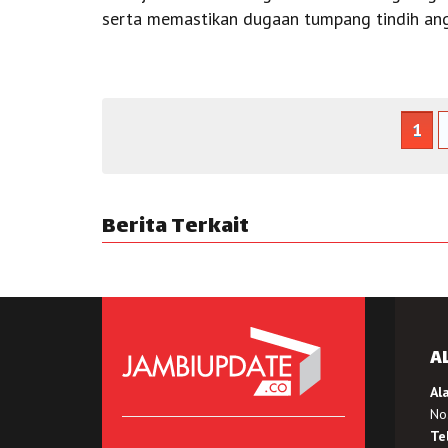
serta memastikan dugaan tumpang tindih an
1
Berita Terkait
A
Al
No.
Te