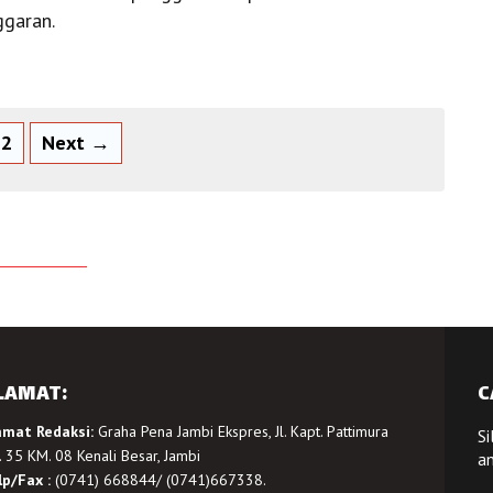
ggaran.
2
Next →
LAMAT:
C
amat Redaksi:
Graha Pena Jambi Ekspres, Jl. Kapt. Pattimura
Si
 35 KM. 08 Kenali Besar, Jambi
a
lp/Fax :
(0741) 668844/ (0741)667338.