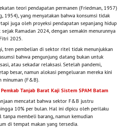
ndekatan teori pendapatan permanen (Friedman, 1957)
rg, 1954), yang menyatakan bahwa konsumsi tidak
etapi juga oleh proyeksi pendapatan sepanjang hidup
hat sejak Ramadan 2024, dengan semakin menurunnya
itri 2025.
 tren pembelian di sektor ritel tidak menunjukkan
 asumsi bahwa pengunjung datang bukan untuk
sasi, atau sekadar relaksasi. Setelah pandemi,
etap besar, namun alokasi pengeluaran mereka kini
an minuman (F&B).
, Pemkab Tanjab Barat Kaji Sistem SPAM Batam
anjaan mencatat bahwa sektor F&B justru
ga 10% per bulan. Hal ini dipicu oleh perilaku
al tanpa membeli barang, namun kemudian
m di tempat makan yang tersedia.