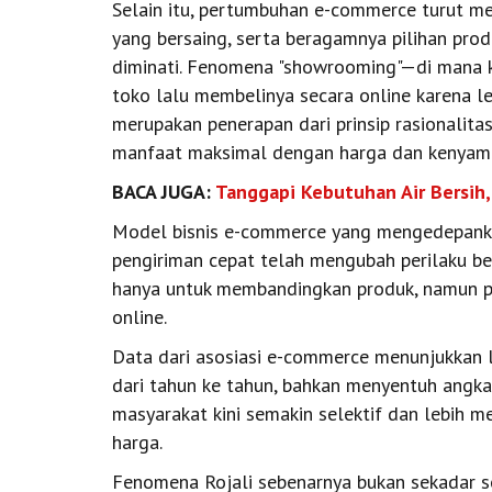
Selain itu, pertumbuhan e-commerce turut m
yang bersaing, serta beragamnya pilihan pro
diminati. Fenomena "showrooming"—di mana k
toko lalu membelinya secara online karena l
merupakan penerapan dari prinsip rasionali
manfaat maksimal dengan harga dan kenyama
BACA JUGA:
Tanggapi Kebutuhan Air Bersih
Model bisnis e-commerce yang mengedepankan
pengiriman cepat telah mengubah perilaku be
hanya untuk membandingkan produk, namun pem
online.
Data dari asosiasi e-commerce menunjukkan lo
dari tahun ke tahun, bahkan menyentuh angka t
masyarakat kini semakin selektif dan lebih me
harga.
Fenomena Rojali sebenarnya bukan sekadar soa