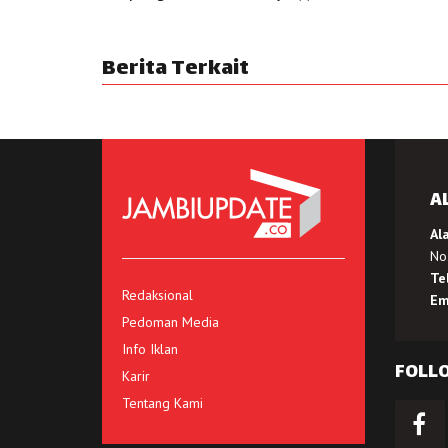
Berita Terkait
A
Al
No.
Te
Redaksional
Em
Pedoman Media
Info Iklan
FOLL
Karir
Tentang Kami