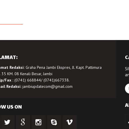
LAMAT:
C
amat Redaksi:
Graha Pena Jambi Ekspres, Jl. Kapt. Pattimura
Si
 35 KM. 08 Kenali Besar, Jambi
a
lp/Fax :
(0741) 668844/ (0741)667338.
ail Redaksi:
jambiupdatecom@gmail.com
A
OW US ON