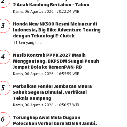
2
2 Anak Kandung Bertahun - Tahun
Kamis, 06 Agustus 2026 - 20:22:24 WIB
Honda New NX500 Resmi Meluncur di
3
Indonesia, Big Bike Adventure Touring
dengan Teknologi E-Clutch
11 Jam yang lalu
Nasib Kontrak PPPK 2027 Masih
4
Menggantung, BKPSDM Sungai Penuh
Jemput Bola ke KemenPAN-RB
Kamis, 06 Agustus 2026 - 16:55:59 WIB
Perbaikan Fender Jembatan Muara
5
Sabak Segera Dimulai, Verifikasi
Teknis Rampung
Kamis, 06 Agustus 2026 - 16:50:57 WIB
Terungkap Awal Mula Dugaan
6
Pelecehan Verbal Guru SDN 64 Jambi,