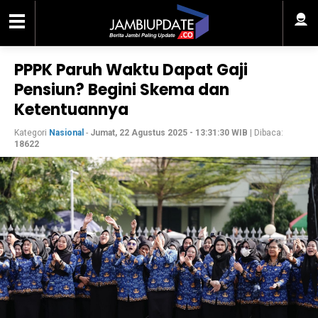
PPPK Paruh Waktu Dapat Gaji
Pensiun? Begini Skema dan
Ketentuannya
Kategori
Nasional
-
Jumat, 22 Agustus 2025 - 13:31:30 WIB
| Dibaca:
18622