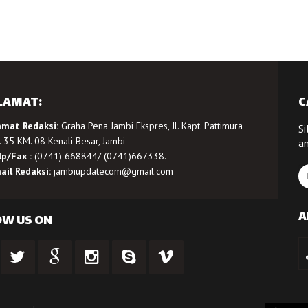
LAMAT:
C
amat Redaksi:
Graha Pena Jambi Ekspres, Jl. Kapt. Pattimura
Si
 35 KM. 08 Kenali Besar, Jambi
a
lp/Fax :
(0741) 668844/ (0741)667338.
ail Redaksi:
jambiupdatecom@gmail.com
A
OW US ON