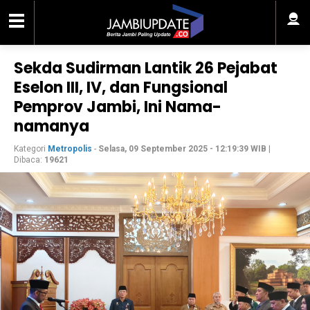
Sekda Sudirman Lantik 26 Pejabat
Eselon III, IV, dan Fungsional
Pemprov Jambi, Ini Nama-
namanya
Kategori
Metropolis
-
Selasa, 09 September 2025 - 12:19:39 WIB
|
Dibaca:
19621