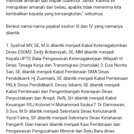
menolak amanah dari Bapak Gubernur Jambi. Karena ini
merupakan amanah dari beliau, apabila tidak menerima kita
kembalikan kepada yang bersangkutan,” sebutnya.
Berikut nama-nama pejabat eselon III dan IV yang namanya
dilantik :
1. Syafrial MY, SE, M.Si dilantik menjadi Kabid Ketenagalistrikan
Dinas ESDM2. Dedy Ardiansyah, SE, MM dilantik menjadi
Kepala UPTD Balai Pengawasan Ketenagakerjaan Wilayah III
Dinas Tenaga Kerja dan Transmigrasi (menolak) 3. Euis Novita
Sari, SE dilantik menjadi Kabid Pembinaan SMA Dinas
Pendidikan4. Hj Zusmaini, SE dilantik menjadi Kabid Pembinaan
PKLK Dinas Pendidikan5. Dessy Isbarni, SE dilantik menjadi
Kabid Pembinaan dan Pengembangan Kearsipan Dinas
Perpustakaan dan Arsip6. Refli, SH dilantik menjadi Kabid
Keuangan RSJ Kolonel H Muhammad Syukur7. Dr Darmawan,
S.Sos, M.Si dilantik menjadi Sekretaris Dinas Kehutanan8.
Yazel Fatria, SP dilantik menjadi Sekretaris Dinas Ketahanan
Pangan9. Dian Hariani dilantik menjadi Kasi Pembinaan dan
Pengawasan Pengusahaan Mineral dan Batu Bara dinas