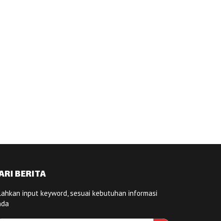
ARI BERITA
lahkan input keyword, sesuai kebutuhan informasi
nda