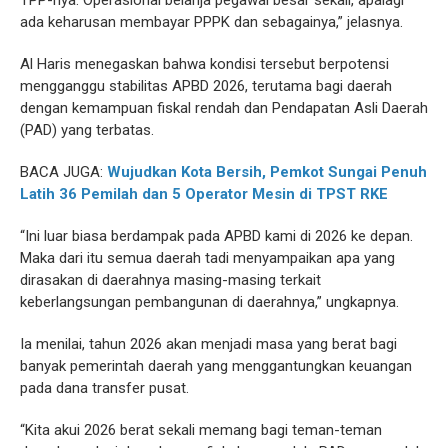
TPP-nya. Operasional belanja pegawai besar sekali, apalagi
ada keharusan membayar PPPK dan sebagainya,” jelasnya.
Al Haris menegaskan bahwa kondisi tersebut berpotensi
mengganggu stabilitas APBD 2026, terutama bagi daerah
dengan kemampuan fiskal rendah dan Pendapatan Asli Daerah
(PAD) yang terbatas.
BACA JUGA:
Wujudkan Kota Bersih, Pemkot Sungai Penuh
Latih 36 Pemilah dan 5 Operator Mesin di TPST RKE
“Ini luar biasa berdampak pada APBD kami di 2026 ke depan.
Maka dari itu semua daerah tadi menyampaikan apa yang
dirasakan di daerahnya masing-masing terkait
keberlangsungan pembangunan di daerahnya,” ungkapnya.
Ia menilai, tahun 2026 akan menjadi masa yang berat bagi
banyak pemerintah daerah yang menggantungkan keuangan
pada dana transfer pusat.
“Kita akui 2026 berat sekali memang bagi teman-teman