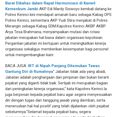
Barat Dibahas dalam Rapat Harmonisasi di Kanwil
Kemenkum Jambi
‎‎AKP Edi Mardy Siswoyo kembali datang ke
Polres Kerinci kini mendapat amanah baru sebagai Kabag OPS
Polres Kerinci, sementara AKP Yudi Stira menjabat di Polres
Merangin sebagai Kabag SDM.‎‎Kapolres Kerinci AKBP AKBP
Arya Tesa Brahmana, menyampaikan mutasi dan rotasi
jabatan merupakan hal biasa dalam organisasi kepolisian.
Pergantian jabatan ini bertujuan untuk meningkatkan kinerja
organisasi sekaligus memberikan kesempatan bagi personel
untuk mengembangkan karir.
BACA JUGA:
IRT di Nipah Panjang Ditemukan Tewas
Gantung Diri di Rumahnya
‎‎“ Jabatan tidak ada yang abadi,
Jabatan adalah penghargaan dari pimpinan dan bukan berarti
pejabat yang diganti tidak baik. Sertijab ini merupakan bagian
dari peningkatan kinerja organisasi,” kata Kapolres Kerinci.‎‎Ia
juga berpesan kepada pejabat baru agar segera menyesuaikan
diri dengan tugas dan tanggung jawab yang diemban, serta
meneruskan hal-hal positif yang telah dijalankan oleh pejabat
sebelumnya.‎‎“Selamat kepada pejabat baru, segera