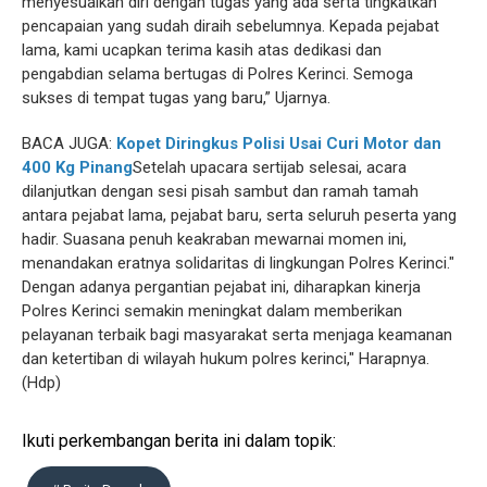
menyesuaikan diri dengan tugas yang ada serta tingkatkan
pencapaian yang sudah diraih sebelumnya. Kepada pejabat
lama, kami ucapkan terima kasih atas dedikasi dan
pengabdian selama bertugas di Polres Kerinci. Semoga
sukses di tempat tugas yang baru,” Ujarnya.
BACA JUGA:
Kopet Diringkus Polisi Usai Curi Motor dan
400 Kg Pinang
‎‎Setelah upacara sertijab selesai, acara
dilanjutkan dengan sesi pisah sambut dan ramah tamah
antara pejabat lama, pejabat baru, serta seluruh peserta yang
hadir. Suasana penuh keakraban mewarnai momen ini,
menandakan eratnya solidaritas di lingkungan Polres Kerinci.‎‎"
Dengan adanya pergantian pejabat ini, diharapkan kinerja
Polres Kerinci semakin meningkat dalam memberikan
pelayanan terbaik bagi masyarakat serta menjaga keamanan
dan ketertiban di wilayah hukum polres kerinci," Harapnya.
(Hdp)
Ikuti perkembangan berita ini dalam topik: