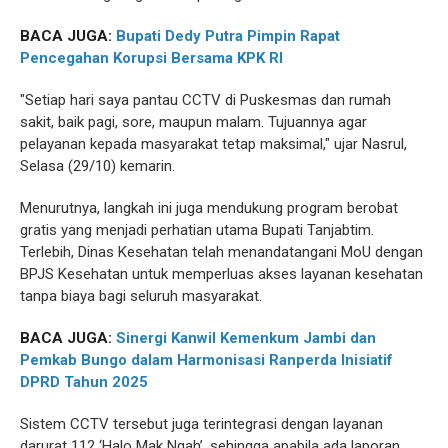
BACA JUGA:
Bupati Dedy Putra Pimpin Rapat
Pencegahan Korupsi Bersama KPK RI
"Setiap hari saya pantau CCTV di Puskesmas dan rumah
sakit, baik pagi, sore, maupun malam. Tujuannya agar
pelayanan kepada masyarakat tetap maksimal," ujar Nasrul,
Selasa (29/10) kemarin.
Menurutnya, langkah ini juga mendukung program berobat
gratis yang menjadi perhatian utama Bupati Tanjabtim.
Terlebih, Dinas Kesehatan telah menandatangani MoU dengan
BPJS Kesehatan untuk memperluas akses layanan kesehatan
tanpa biaya bagi seluruh masyarakat.
BACA JUGA:
Sinergi Kanwil Kemenkum Jambi dan
Pemkab Bungo dalam Harmonisasi Ranperda Inisiatif
DPRD Tahun 2025
Sistem CCTV tersebut juga terintegrasi dengan layanan
darurat 112 ‘Halo Mak Ngah’, sehingga apabila ada laporan