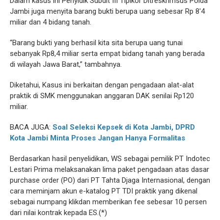
Dalam kasus ini Penyidik Subdit III Tipikor Ditreskrimsus Polda
Jambi juga menyita barang bukti berupa uang sebesar Rp 8'4
miliar dan 4 bidang tanah.
“Barang bukti yang berhasil kita sita berupa uang tunai
sebanyak Rp8,4 miliar serta empat bidang tanah yang berada
di wilayah Jawa Barat,” tambahnya.
Diketahui, Kasus ini berkaitan dengan pengadaan alat-alat
praktik di SMK menggunakan anggaran DAK senilai Rp120
miliar.
BACA JUGA:
Soal Seleksi Kepsek di Kota Jambi, DPRD
Kota Jambi Minta Proses Jangan Hanya Formalitas
Berdasarkan hasil penyelidikan, WS sebagai pemilik PT Indotec
Lestari Prima melaksanakan lima paket pengadaan atas dasar
purchase order (PO) dari PT Tahta Djaga Internasional, dengan
cara meminjam akun e-katalog PT TDI praktik yang dikenal
sebagai numpang klikdan memberikan fee sebesar 10 persen
dari nilai kontrak kepada ES.(*)