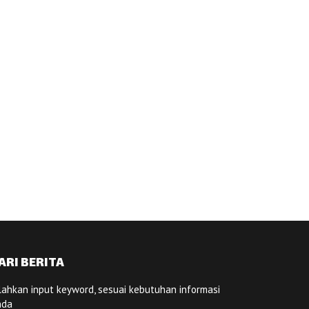
ARI BERITA
lahkan input keyword, sesuai kebutuhan informasi
nda