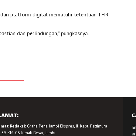
i dan platform digital mematuhi ketentuan THR
pastian dan perlindungan,” pungkasnya.
LAMAT:
C
amat Redaksi:
Graha Pena Jambi Ekspres, Jl. Kapt. Pattimura
Si
 35 KM. 08 Kenali Besar, Jambi
a