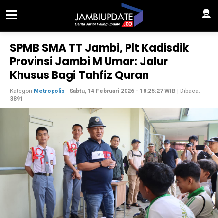
SPMB SMA TT Jambi, Plt Kadisdik
Provinsi Jambi M Umar: Jalur
Khusus Bagi Tahfiz Quran
Kategori
Metropolis
-
Sabtu, 14 Februari 2026 - 18:25:27 WIB
| Dibaca:
3891