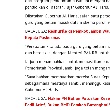
dari program pemerintah pusat. Ini menjadi b
pendidikan di daerah,” ujar Gubernur Al Haris.
Dikatakan Gubernur Al Haris, salah satu per
guru yang belum masuk dalam skema paruh w
BACA JUGA:
Reshuffle di Pemkot Jambi! Wal
Kepala Puskesmas
“Persoalan kita ada pada guru yang belum ma
dan berdiskusi dengan Menteri PANRB untuk me
Ia juga menambahkan, untuk memastikan para
Pemerintah Provinsi Jambi juga telah mengam
“Saya bahkan membuatkan mereka Surat Keput
sebagaimana mestinya sambil menunggu kebija
Gubernur Al Haris.
BACA JUGA:
Hakim PN Bulian Putuskan Kes
Fadil Arief, Bukan BMD Pemkab Batanghari!