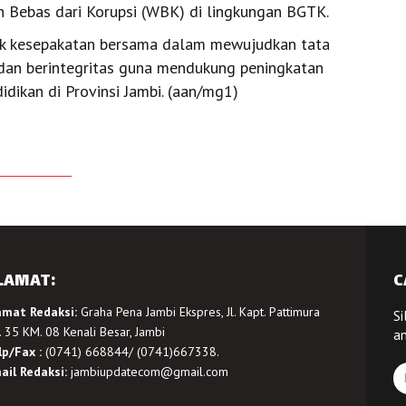
 Bebas dari Korupsi (WBK) di lingkungan BGTK.
tuk kesepakatan bersama dalam mewujudkan tata
 dan berintegritas guna mendukung peningkatan
idikan di Provinsi Jambi. (aan/mg1)
LAMAT:
C
amat Redaksi:
Graha Pena Jambi Ekspres, Jl. Kapt. Pattimura
Si
 35 KM. 08 Kenali Besar, Jambi
a
lp/Fax :
(0741) 668844/ (0741)667338.
ail Redaksi:
jambiupdatecom@gmail.com