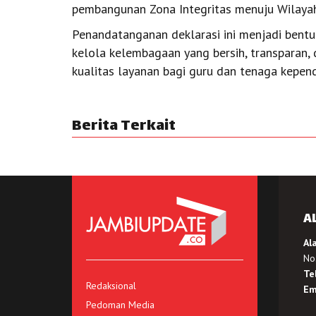
pembangunan Zona Integritas menuju Wilayah
Penandatanganan deklarasi ini menjadi ben
kelola kelembagaan yang bersih, transparan,
kualitas layanan bagi guru dan tenaga kepend
Berita Terkait
A
Al
No.
Te
Redaksional
Em
Pedoman Media