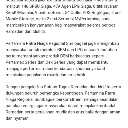
potensial seperti jalur tol, jalur wisata, dan jalur lintas utama,
meliputi 146 SPBU Siaga, 479 Agen LPG Siaga, 8 titik layanan
KiosK/Modular, 9 unit motorist, 54 Outlet PDS Brightgas, 6 unit
Mobile Storage, serta 2 unit Serambi MyPertamina, guna
memberikan kenyamanan bagi masyarakat selama periode
Ramadan dan Idulfitri.
Pertamina Patra Niaga Regional Sumbagsel juga mengimbau
masyarakat untuk membeli BBM dan LPG sesuai kebutuhan
serta memanfaatkan produk BBM berkualitas seperti
Pertamax Series dan Dex Series yang dapat membantu
menjaga performa mesin kendaraan, khususnya saat
melakukan perjalanan mudik dan arus balik.
Dengan pengaktifan Satuan Tugas Ramadan dan Idulfitri serta
dukungan seluruh pemangku kepentingan, Pertamina Patra
Niaga Regional Sumbagsel berkomitmen menjaga keandalan
pasokan energi agar masyarakat dapat menjalankan ibadah
Ramadan serta perjalanan mudik dan arus balik dengan aman
dan nyaman.