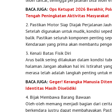
lebih lancar, sehingga perjalanan bisa lebih e
BACA JUGA:
Ops Ketupat 2026 Berakhir, Pol
Tengah Peningkatan Aktivitas Masyarakat
2. Pastikan Motor Siap Diajak Perjalanan Jauh
Setelah digunakan untuk mudik, kondisi seped
balik. Pastikan seluruh komponen penting sepe
Kendaraan yang prima akan membantu pengend
3. Kenali Batas Fisik Diri
Arus balik sering dilakukan dalam kondisi tu
halaman. Jangan abaikan hal ini. Istirahat ya
merasa lelah adalah langkah penting untuk m
BACA JUGA:
Geger! Kerangka Manusia Ditemu
Identitas Masih Diselidiki
4. Bijak Membawa Barang Bawaan
Oleh-oleh memang menjadi bagian dari ceri
berkendara justru dapat membahayakan. Pas