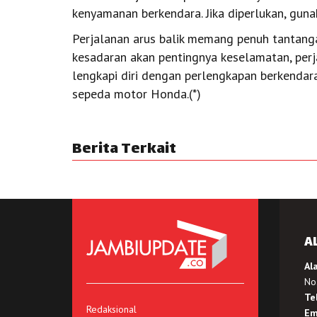
kenyamanan berkendara. Jika diperlukan, guna
Perjalanan arus balik memang penuh tantang
kesadaran akan pentingnya keselamatan, perja
lengkapi diri dengan perlengkapan berkenda
sepeda motor Honda.(*)
Berita Terkait
A
Al
No.
Te
Redaksional
Em