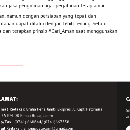
kan jasa pengiriman agar perjalanan tetap aman.
an, namun dengan persiapan yang tepat dan
lanan dapat dilalui dengan lebih tenang. Selalu
ra dan terapkan prinsip #Cari_Aman saat menggunakan
LAMAT:
C
amat Redaksi:
Graha Pena Jambi Ekspres, Jl. Kapt. Pattimura
Si
 35 KM. 08 Kenali Besar, Jambi
a
lp/Fax :
(0741) 668844/ (0741)667338.
ail Redaksi:
jambiupdatecom@gmail.com