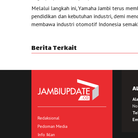
Melalui langkah ini, Yamaha Jambi terus mem
pendidikan dan kebutuhan industri, demi men
membawa industri otomotif Indonesia semakin
Berita Terkait
A
Al
No.
Te
Redaksional
Em
Pedoman Media
Info Iklan