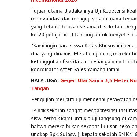
Tujuan utama diadakannya Uji Kopetensi keah
memvalidasi dan menguji sejauh mana kemam
yang telah diberikan selama di sekolah. Deng
ke-20 pelajar ini ditantang untuk menyelesa
"Kami ingin para siswa Kelas Khusus ini bena
dua yang dinamis. Melalui ujian ini, mereka ti
ketangguhan fisik dalam menangani unit moto
koordinator After Sales Yamaha Jambi.
BACA JUGA:
Geger! Ular Sanca 3,5 Meter N
Tangan
Pengujian meliputi uji mengenai perawatan b
"Pihak sekolah sangat mengapresiasi fasilita
siswi terbaik kami untuk diuji langsung di Y
bahwa mereka bukan sekadar lulusan sekolah,
ungkap Bpk. Sulaswiji kepala sekolah SMKN 