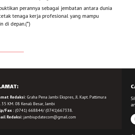
buktikan perannya sebagai jembatan antara dunia
cetak tenaga kerja profesional yang mampu
 di depan.(*)
LAMAT:
C
amat Redaksi:
Graha Pena Jambi Ekspres, Jl. Kapt. Pattimura
Si
 35 KM. 08 Kenali Besar, Jambi
a
lp/Fax :
(0741) 668844/ (0741)667338.
ail Redaksi:
jambiupdatecom@gmail.com