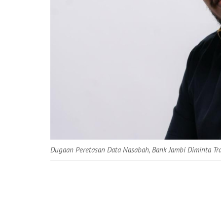
Dugaan Peretasan Data Nasabah, Bank Jambi Diminta Tr