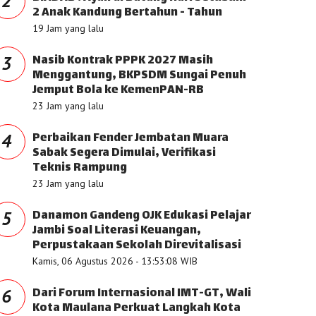
2
2 Anak Kandung Bertahun - Tahun
19 Jam yang lalu
Nasib Kontrak PPPK 2027 Masih
3
Menggantung, BKPSDM Sungai Penuh
Jemput Bola ke KemenPAN-RB
23 Jam yang lalu
Perbaikan Fender Jembatan Muara
4
Sabak Segera Dimulai, Verifikasi
Teknis Rampung
23 Jam yang lalu
Danamon Gandeng OJK Edukasi Pelajar
5
Jambi Soal Literasi Keuangan,
Perpustakaan Sekolah Direvitalisasi
Kamis, 06 Agustus 2026 - 13:53:08 WIB
Dari Forum Internasional IMT-GT, Wali
6
Kota Maulana Perkuat Langkah Kota