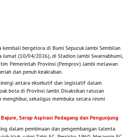
 kembali bergelora di Bumi Sepucuk Jambi Sembilan
da Jumat (10/04/2026), di Stadion Jambi Swarnabhumi,
a tim Pemerintah Provinsi (Pemprov) Jambi melawan
eriah dan penuh keakraban.
nergi antara eksekutif dan legislatif dalam
k bola di Provinsi Jambi. Disaksikan ratusan
n menghibur, sekaligus membuka secara resmi
g Bajure, Serap Aspirasi Pedagang dan Pengunjung
ting dalam pembinaan dan pengembangan talenta
tujuh klub, yakni Tabir FC, Persisko 1960, Merangin FC,