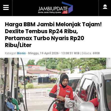
Harga BBM Jambi Melonjak Tajam!
Dexlite Tembus Rp24 Ribu,
Pertamax Turbo Nyaris Rp20
Ribu/Liter
Kategori
Bisnis
-
Minggu, 19 April 2026 - 13:08:51 WIB
| Dibaca:
6908