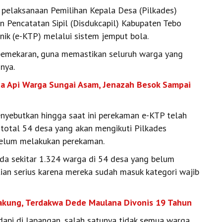
pelaksanaan Pemilihan Kepala Desa (Pilkades)
 Pencatatan Sipil (Disdukcapil) Kabupaten Tebo
ik (e-KTP) melalui sistem jemput bola.
 pemekaran, guna memastikan seluruh warga yang
nya.
a Api Warga Sungai Asam, Jenazah Besok Sampai
enyebutkan hingga saat ini perekaman e-KTP telah
 total 54 desa yang akan mengikuti Pilkades
belum melakukan perekaman.
ada sekitar 1.324 warga di 54 desa yang belum
ian serius karena mereka sudah masuk kategori wajib
akung, Terdakwa Dede Maulana Divonis 19 Tahun
dapi di lapangan, salah satunya tidak semua warga