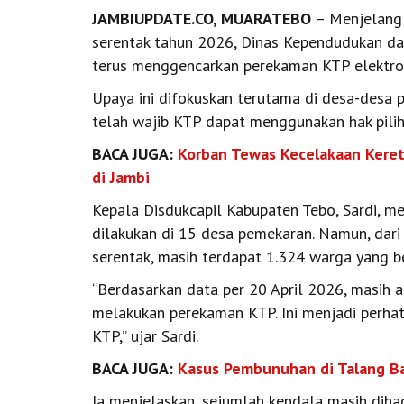
JAMBIUPDATE.CO, MUARATEBO
– Menjelang 
serentak tahun 2026, Dinas Kependudukan dan
terus menggencarkan perekaman KTP elektron
Upaya ini difokuskan terutama di desa-desa
telah wajib KTP dapat menggunakan hak pilih
BACA JUGA:
Korban Tewas Kecelakaan Keret
di Jambi
Kepala Disdukcapil Kabupaten Tebo, Sardi, m
dilakukan di 15 desa pemekaran. Namun, dari
serentak, masih terdapat 1.324 warga yang 
“Berdasarkan data per 20 April 2026, masih 
melakukan perekaman KTP. Ini menjadi perhat
KTP,” ujar Sardi.
BACA JUGA:
Kasus Pembunuhan di Talang B
Ia menjelaskan, sejumlah kendala masih diha