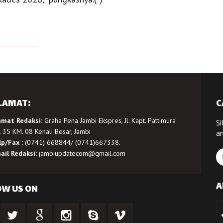
LAMAT:
C
amat Redaksi:
Graha Pena Jambi Ekspres, Jl. Kapt. Pattimura
Si
 35 KM. 08 Kenali Besar, Jambi
a
lp/Fax :
(0741) 668844/ (0741)667338.
ail Redaksi:
jambiupdatecom@gmail.com
A
OW US ON