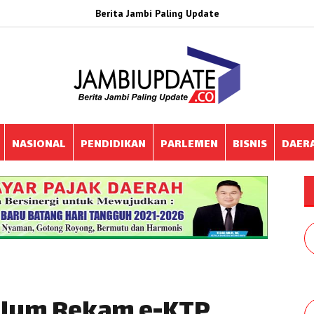
Berita Jambi Paling Update
NASIONAL
PENDIDIKAN
PARLEMEN
BISNIS
DAER
elum Rekam e-KTP