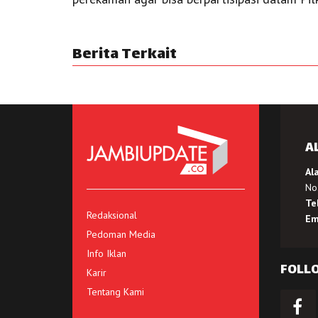
Berita Terkait
A
Al
No.
Te
Redaksional
Em
Pedoman Media
Info Iklan
FOLL
Karir
Tentang Kami