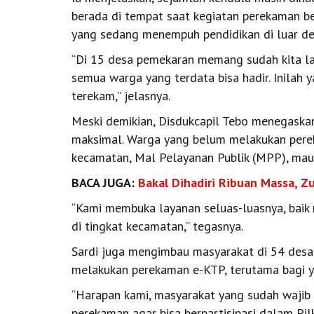
berada di tempat saat kegiatan perekaman be
yang sedang menempuh pendidikan di luar des
“Di 15 desa pemekaran memang sudah kita la
semua warga yang terdata bisa hadir. Inila
terekam,” jelasnya.
Meski demikian, Disdukcapil Tebo menegask
maksimal. Warga yang belum melakukan pere
kecamatan, Mal Pelayanan Publik (MPP), maup
BACA JUGA:
Bakal Dihadiri Ribuan Massa, Z
“Kami membuka layanan seluas-luasnya, baik 
di tingkat kecamatan,” tegasnya.
Sardi juga mengimbau masyarakat di 54 desa
melakukan perekaman e-KTP, terutama bagi y
“Harapan kami, masyarakat yang sudah wajib
perekaman agar bisa berpartisipasi dalam Pil