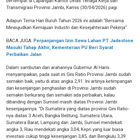
bertempat di Lapangan Kantor Dinas Tenaga Kerja dan
Transmigrasi Provinsi Jambi, Kamis (30/04/2026) pagi.
Adapun Tema Hari Buruh Tahun 2026 ini adalah "Bersama
Mewujudkan Kemajuan Industri dan Kesejahteraan Pekerja".
BACA JUGA:
Perpanjangan Izin Sewa Lahan PT Jadestone
Masuki Tahap Akhir, Kementerian PU Beri Syarat
Perbaikan Jalan
Dalam sambutan dan arahannya Gubernur Al Haris
menyampaikan, pada saat ini Gini Ratio Provinsi Jambi sudah
semakin baik, yaitu di atas angka 2,91. Ini artinya ketimpangan
dan kesenjangan penghasilan di Provinsi Jambi sudah
semakin berkurang dan semakin ada perbaikan, kalau
dibanding dengan Sumsel masih diatas Provinsi Jambi
kesenjagannya. "Di Sumatera yang diatas provinsi Gini Ratio-
nya diatas 3 Aceh, Bangka Belitung, Sumatera Utara,
Sumatera Barat, Lampung dan Jambi, Sumsel mendekati
angka 3, Riau mendekati angka 3,04, Kepri yang luar biasa
investasi cukup tinggi kesenjangan 3,85, dan Bengkulu 3,39.