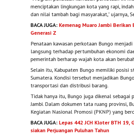
menciptakan lingkungan kota yang rapi, inda
dan nilai tambah bagi masyarakat,” ujarnya, S
BACA JUGA:
Kemenag Muaro Jambi Berikan B
Generasi Z
Penataan kawasan perkotaan Bungo menjadi pr
langsung terhadap pertumbuhan ekonomi dae
pemerintah berharap wajah kota akan berubah
Selain itu, Kabupaten Bungo memiliki posisi s
Sumatera. Kondisi tersebut menjadikan Bungo 
transportasi dan distribusi barang.
Tidak hanya itu, Bungo juga dikenal sebagai 
Jambi. Dalam dokumen tata ruang provinsi, 
Kegiatan Nasional Promosi (PKNP) yang berori
BACA JUGA:
Lepas 442 JCH Kloter BTH 19, Gu
siakan Perjuangan Puluhan Tahun