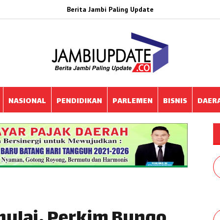
Berita Jambi Paling Update
NASIONAL
PENDIDIKAN
PARLEMEN
BISNIS
DAER
imulai, Perkim Bungo