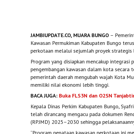
JAMBIUPDATE.CO, MUARA BUNGO
– Pemerin
Kawasan Permukiman Kabupaten Bungo teru
perkotaan melalui sejumlah proyek strategis 
Program yang disiapkan mencakup integrasi p
pengembangan kawasan dalam kota secara ter
pemerintah daerah mengubah wajah Kota Muar
memiliki nilai ekonomi lebih tinggi.
BACA JUGA:
Buka FLS3N dan O2SN Tanjabtim
Kepala Dinas Perkim Kabupaten Bungo, Syafr
telah dirancang mengacu pada dokumen Re
(RPJMD) 2025–2030 sehingga pelaksanaannya
“Program penataan kawasan perkotaan ini mer