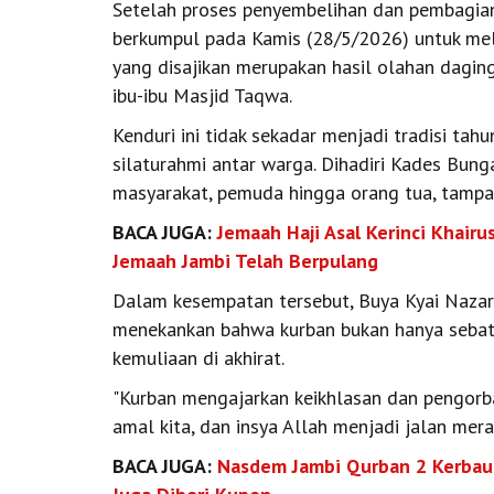
Setelah proses penyembelihan dan pembagian
berkumpul pada Kamis (28/5/2026) untuk mel
yang disajikan merupakan hasil olahan dagin
ibu-ibu Masjid Taqwa.
Kenduri ini tidak sekadar menjadi tradisi tah
silaturahmi antar warga. Dihadiri Kades Bung
masyarakat, pemuda hingga orang tua, tampa
BACA JUGA:
Jemaah Haji Asal Kerinci Khairu
Jemaah Jambi Telah Berpulang
Dalam kesempatan tersebut, Buya Kyai Nazar
menekankan bahwa kurban bukan hanya sebatas
kemuliaan di akhirat.
"Kurban mengajarkan keikhlasan dan pengorba
amal kita, dan insya Allah menjadi jalan merai
BACA JUGA:
Nasdem Jambi Qurban 2 Kerbau,