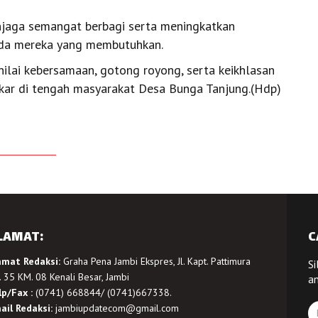
njaga semangat berbagi serta meningkatkan
ada mereka yang membutuhkan.
i-nilai kebersamaan, gotong royong, serta keikhlasan
ar di tengah masyarakat Desa Bunga Tanjung.(Hdp)
LAMAT:
C
amat Redaksi:
Graha Pena Jambi Ekspres, Jl. Kapt. Pattimura
Si
 35 KM. 08 Kenali Besar, Jambi
a
lp/Fax :
(0741) 668844/ (0741)667338.
ail Redaksi:
jambiupdatecom@gmail.com