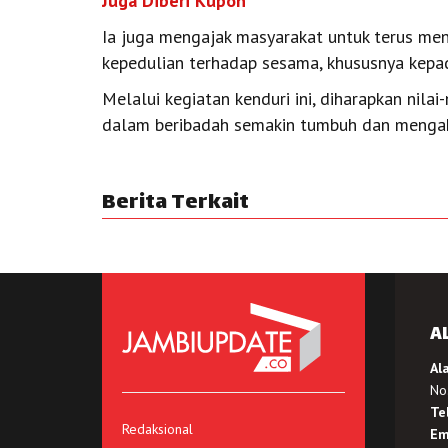
Juga Diberi Kupon
Ia juga mengajak masyarakat untuk terus me
kepedulian terhadap sesama, khususnya kep
Melalui kegiatan kenduri ini, diharapkan nila
dalam beribadah semakin tumbuh dan mengak
Berita Terkait
A
Al
No.
Te
Redaksional
Em