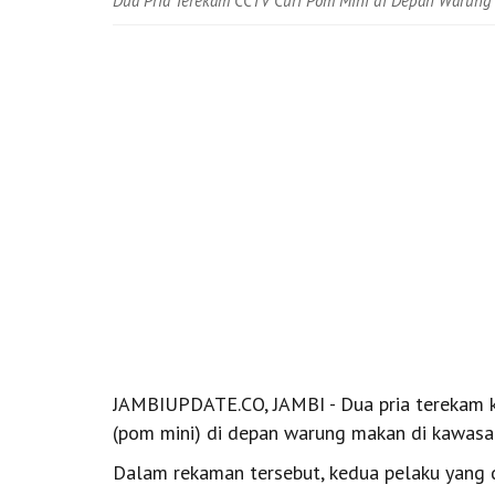
Dua Pria Terekam CCTV Curi Pom Mini di Depan Warung
JAMBIUPDATE.CO, JAMBI - Dua pria terekam k
(pom mini) di depan warung makan di kawasan
Dalam rekaman tersebut, kedua pelaku yang