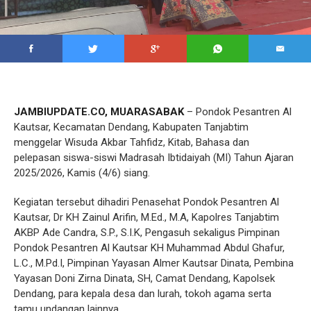
JAMBIUPDATE.CO, MUARASABAK
– Pondok Pesantren Al
Kautsar, Kecamatan Dendang, Kabupaten Tanjabtim
menggelar Wisuda Akbar Tahfidz, Kitab, Bahasa dan
pelepasan siswa-siswi Madrasah Ibtidaiyah (MI) Tahun Ajaran
2025/2026, Kamis (4/6) siang.
Kegiatan tersebut dihadiri Penasehat Pondok Pesantren Al
Kautsar, Dr KH Zainul Arifin, M.Ed., M.A, Kapolres Tanjabtim
AKBP Ade Candra, S.P., S.I.K, Pengasuh sekaligus Pimpinan
Pondok Pesantren Al Kautsar KH Muhammad Abdul Ghafur,
L.C., M.Pd.I, Pimpinan Yayasan Almer Kautsar Dinata, Pembina
Yayasan Doni Zirna Dinata, SH, Camat Dendang, Kapolsek
Dendang, para kepala desa dan lurah, tokoh agama serta
tamu undangan lainnya.