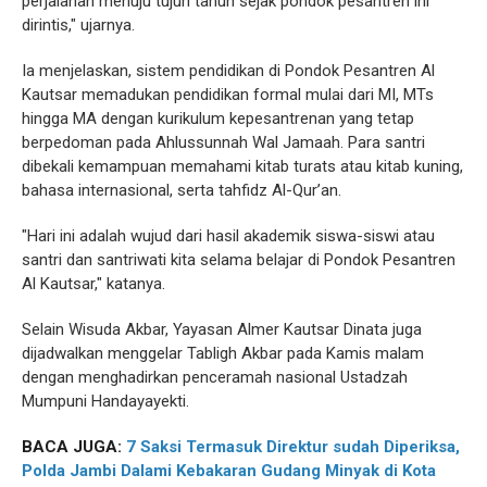
perjalanan menuju tujuh tahun sejak pondok pesantren ini
dirintis," ujarnya.
Ia menjelaskan, sistem pendidikan di Pondok Pesantren Al
Kautsar memadukan pendidikan formal mulai dari MI, MTs
hingga MA dengan kurikulum kepesantrenan yang tetap
berpedoman pada Ahlussunnah Wal Jamaah. Para santri
dibekali kemampuan memahami kitab turats atau kitab kuning,
bahasa internasional, serta tahfidz Al-Qur’an.
"Hari ini adalah wujud dari hasil akademik siswa-siswi atau
santri dan santriwati kita selama belajar di Pondok Pesantren
Al Kautsar," katanya.
Selain Wisuda Akbar, Yayasan Almer Kautsar Dinata juga
dijadwalkan menggelar Tabligh Akbar pada Kamis malam
dengan menghadirkan penceramah nasional Ustadzah
Mumpuni Handayayekti.
BACA JUGA:
7 Saksi Termasuk Direktur sudah Diperiksa,
Polda Jambi Dalami Kebakaran Gudang Minyak di Kota