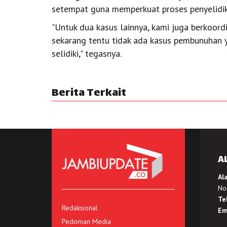
setempat guna memperkuat proses penyelidik
"Untuk dua kasus lainnya, kami juga berkoor
sekarang tentu tidak ada kasus pembunuhan ya
selidiki," tegasnya.
Berita Terkait
A
Al
No.
Te
Redaksional
Em
Pedoman Media