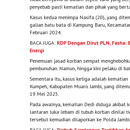
penyebab pasti kematian dan pihak yang ber
Kasus kedua menimpa Nasifa (20), yang dite
galian batu bata di Kampung Baru, Kecamata
Februari 2024.
BACA JUGA:
RDP Dengan Dirut PLN, Fasha: 
Energi
Penemuan jasad korban sempat menghebohka
pembunuhan. Namun, hingga kini pelaku di bal
Sementara itu, kasus ketiga adalah kematian
Kumpeh, Kabupaten Muaro Jambi, yang ditemu
19 Mei 2025.
Pada awalnya, kematian Dedi diduga akibat k
lantaran luka lebam di tubuh korban dinilai 
tersebut kemudian dilaporkan ke Polda Jambi
BACA JUGA:
Dishub Sarolangun Tertibkan An