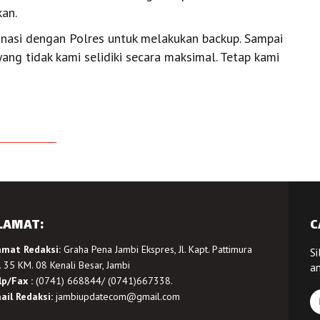
an.
dinasi dengan Polres untuk melakukan backup. Sampai
ng tidak kami selidiki secara maksimal. Tetap kami
LAMAT:
C
amat Redaksi:
Graha Pena Jambi Ekspres, Jl. Kapt. Pattimura
Si
 35 KM. 08 Kenali Besar, Jambi
a
lp/Fax :
(0741) 668844/ (0741)667338.
ail Redaksi:
jambiupdatecom@gmail.com