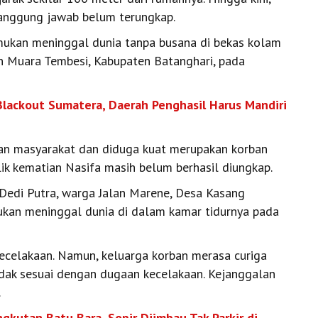
tanggung jawab belum terungkap.
mukan meninggal dunia tanpa busana di bekas kolam
n Muara Tembesi, Kabupaten Batanghari, pada
Blackout Sumatera, Daerah Penghasil Harus Mandiri
n masyarakat dan diduga kuat merupakan korban
ik kematian Nasifa masih belum berhasil diungkap.
 Dedi Putra, warga Jalan Marene, Desa Kasang
kan meninggal dunia di dalam kamar tidurnya pada
ecelakaan. Namun, keluarga korban merasa curiga
tidak sesuai dengan dugaan kecelakaan. Kejanggalan
.
gkutan Batu Bara, Sopir Diimbau Tak Parkir di