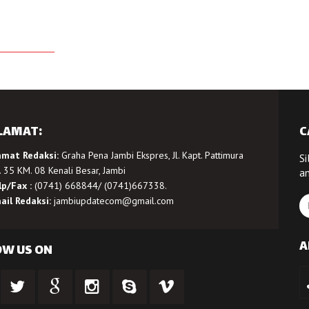
LAMAT:
C
amat Redaksi:
Graha Pena Jambi Ekspres, Jl. Kapt. Pattimura
Si
 35 KM. 08 Kenali Besar, Jambi
a
lp/Fax :
(0741) 668844/ (0741)667338.
ail Redaksi:
jambiupdatecom@gmail.com
A
OW US ON