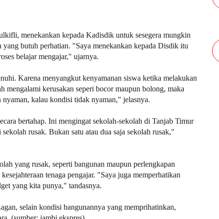
ifli, menekankan kepada Kadisdik untuk sesegera mungkin
 yang butuh perhatian. "Saya menekankan kepada Disdik itu
oses belajar mengajar," ujarnya.
dipenuhi. Karena menyangkut kenyamanan siswa ketika melakukan
olah mengalami kerusakan seperi bocor maupun bolong, maka
n nyaman, kalau kondisi tidak nyaman," jelasnya.
ecara bertahap. Ini mengingat sekolah-sekolah di Tanjab Timur
 sekolah rusak. Bukan satu atau dua saja sekolah rusak,"
olah yang rusak, seperti bangunan maupun perlengkapan
n kesejahteraan tenaga pengajar. "Saya juga memperhatikan
get yang kita punya," tandasnya.
agan, selain kondisi bangunannya yang memprihatinkan,
ara. (sumber: jambi ekspres)