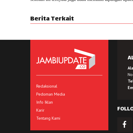
Berita Terkait
A
Al
No.
Te
Redaksional
Em
Pedoman Media
Info Iklan
FOLL
Karir
Tentang Kami