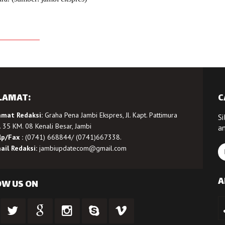
LAMAT:
C
amat Redaksi:
Graha Pena Jambi Ekspres, Jl. Kapt. Pattimura
Si
 35 KM. 08 Kenali Besar, Jambi
a
lp/Fax :
(0741) 668844/ (0741)667338.
ail Redaksi:
jambiupdatecom@gmail.com
A
OW US ON