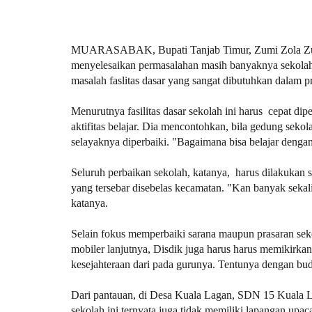
MUARASABAK, Bupati Tanjab Timur, Zumi Zola Zulk
menyelesaikan permasalahan masih banyaknya sekolah
masalah faslitas dasar yang sangat dibutuhkan dalam pr
Menurutnya fasilitas dasar sekolah ini harus cepat 
aktifitas belajar. Dia mencontohkan, bila gedung sek
selayaknya diperbaiki. "Bagaimana bisa belajar denga
Seluruh perbaikan sekolah, katanya, harus dilakukan s
yang tersebar disebelas kecamatan. "Kan banyak sekali
katanya.
Selain fokus memperbaiki sarana maupun prasaran sek
mobiler lanjutnya, Disdik juga harus harus memikirka
kesejahteraan dari pada gurunya. Tentunya dengan bud
Dari pantauan, di Desa Kuala Lagan, SDN 15 Kuala L
sekolah ini ternyata juga tidak memiliki lapangan upac