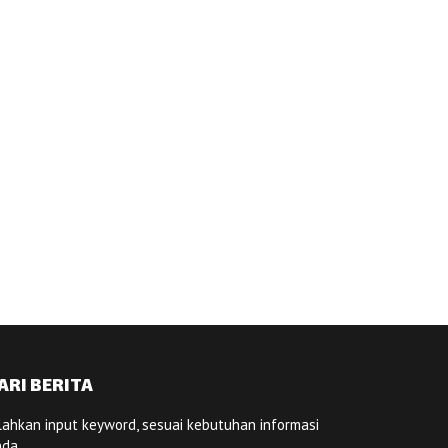
ARI BERITA
lahkan input keyword, sesuai kebutuhan informasi
nda