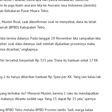
itu juga klaim asuransi kita ke Asuransi Jasa Indonesia (Jasindo)
orban Kebakaran Pasar Muara Tebo.
Muslim Rizal, saat dikonfirmasi soal ini menyebut, dana itu telah
aerah (BPBD) Kabupaten Tebo.
kita terima datanya. Pada tanggal 20 November kita sampaikan kita
tober soal data-datanya. Jadi setelah dijalankan prosesnya maka
sa dicairkan," ungkapnya.
fer tersebut berjumlah Rp 325 juta. "Dana itu bantuan untuk 17 KK
ng 2 itu hanya diberikan bantuan Rp 5juta per KK. Yang lain kalau tak
yang terbakar itu? Menurut Muslim, karena 2 ruko itu mendapatkan
 makanya dibantu sedikit saja. Yang 15 dapat Rp 15 juta," ujarnya.
ning BPBD Tebo melalui BPBD Provinsi Jambi. "Jadi, warga kalau