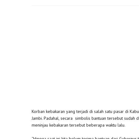
Korban kebakaran yang terjadi di salah satu pasar di K
Jambi. Padahal, secara simbolis bantuan tersebut sudah 
meninjau kebakaran tersebut beberapa waktu lalu.
“Hingga saat ini kita belum terima bantuan dari Gubernur