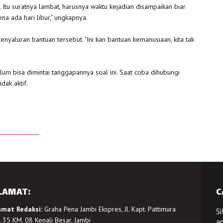
tu suratnya lambat, harusnya waktu kejadian disampaikan biar
a ada hari libur," ungkapnya.
nyaluran bantuan tersebut. "Ini kan bantuan kemanusiaan, kita tak
lum bisa dimintai tanggapannya soal ini. Saat coba dihubungi
dak aktif.
LAMAT:
C
amat Redaksi:
Graha Pena Jambi Ekspres, Jl. Kapt. Pattimura
Si
 35 KM. 08 Kenali Besar, Jambi
a