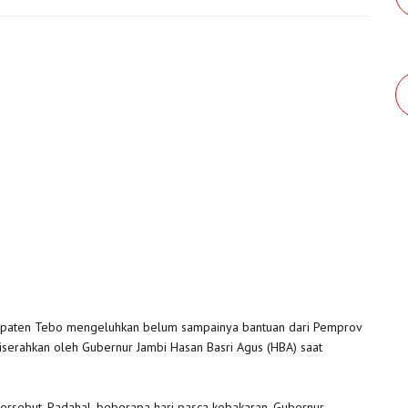
abupaten Tebo mengeluhkan belum sampainya bantuan dari Pemprov
diserahkan oleh Gubernur Jambi Hasan Basri Agus (HBA) saat
 tersebut. Padahal, beberapa hari pasca kebakaran, Gubernur