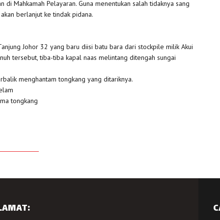
kan di Mahkamah Pelayaran. Guna menentukan salah tidaknya sang
 akan berlanjut ke tindak pidana.
njung Johor 32 yang baru diisi batu bara dari stockpile milik Akui
 tersebut, tiba-tiba kapal naas melintang ditengah sungai
 berbalik menghantam tongkang yang ditariknya.
gelam
ama tongkang
LAMAT:
C