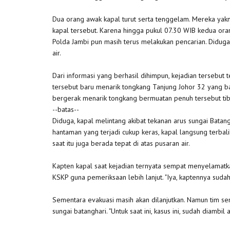
Dua orang awak kapal turut serta tenggelam. Mereka yakn
kapal tersebut. Karena hingga pukul 07.30 WIB kedua ora
Polda Jambi pun masih terus melakukan pencarian. Diduga
air.
Dari informasi yang berhasil dihimpun, kejadian tersebut t
tersebut baru menarik tongkang Tanjung Johor 32 yang bar
bergerak menarik tongkang bermuatan penuh tersebut tiba
--batas--
Diduga, kapal melintang akibat tekanan arus sungai Batan
hantaman yang terjadi cukup keras, kapal langsung terba
saat itu juga berada tepat di atas pusaran air.
Kapten kapal saat kejadian ternyata sempat menyelamatka
KSKP guna pemeriksaan lebih lanjut. "Iya, kaptennya suda
Sementara evakuasi masih akan dilanjutkan. Namun tim se
sungai batanghari. "Untuk saat ini, kasus ini, sudah diambil 