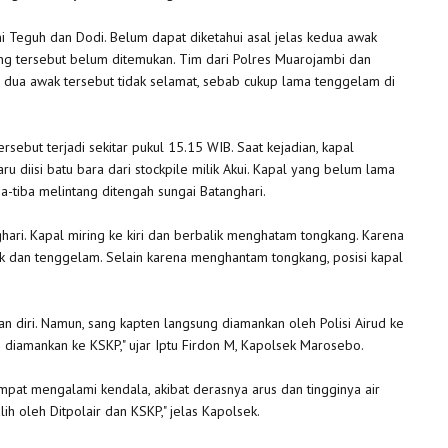
i Teguh dan Dodi. Belum dapat diketahui asal jelas kedua awak
ng tersebut belum ditemukan. Tim dari Polres Muarojambi dan
 dua awak tersebut tidak selamat, sebab cukup lama tenggelam di
ersebut terjadi sekitar pukul 15.15 WIB. Saat kejadian, kapal
u diisi batu bara dari stockpile milik Akui. Kapal yang belum lama
-tiba melintang ditengah sungai Batanghari.
ghari. Kapal miring ke kiri dan berbalik menghatam tongkang. Karena
lik dan tenggelam. Selain karena menghantam tongkang, posisi kapal
n diri. Namun, sang kapten langsung diamankan oleh Polisi Airud ke
h diamankan ke KSKP," ujar Iptu Firdon M, Kapolsek Marosebo.
mpat mengalami kendala, akibat derasnya arus dan tingginya air
alih oleh Ditpolair dan KSKP," jelas Kapolsek.