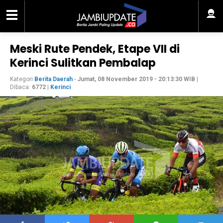
Meski Rute Pendek, Etape VII di
Kerinci Sulitkan Pembalap
Kategori
Berita Daerah
-
Jumat, 08 November 2019 - 20:13:30 WIB
|
Dibaca:
6772
|
Kerinci