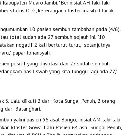
 Kabupaten Muaro Jambi. "Berinisial AH laki-laki
er status OTG, keterangan cluster masih dilacak
mengumumkan 10 pasien sembuh tambahan pada (4/6).
tau total sudah ada 27 sembuh sejauh ini. "10
takan negatif 2 kali berturut-turut, selanjutnya
aru," papar Johansyah.
asien positif yang diisolasi dan 27 sudah sembuh.
sedangkam hasil swab yang kita tunggu lagi ada 77,"
k 3. Lalu diikuti 2 dari Kota Sungai Penuh, 2 orang
g dari Batanghari.
buh yakni pasien 56 asal Bungo, inisial AM laki-laki
akan klaster Gowa. Lalu Pasien 64 asal Sungai Penuh,