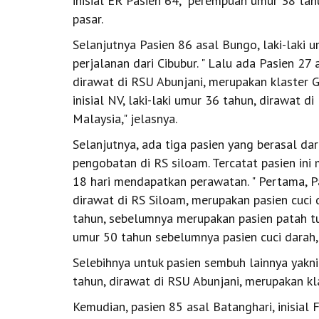
inisial ER Pasien 64, perempuan umur 38 tah
pasar.
Selanjutnya Pasien 86 asal Bungo, laki-laki 
perjalanan dari Cibubur. " Lalu ada Pasien 27
dirawat di RSU Abunjani, merupakan klaster 
inisial NV, laki-laki umur 36 tahun, dirawat 
Malaysia," jelasnya.
Selanjutnya, ada tiga pasien yang berasal da
pengobatan di RS siloam. Tercatat pasien ini
18 hari mendapatkan perawatan. " Pertama, Pa
dirawat di RS Siloam, merupakan pasien cuci d
tahun, sebelumnya merupakan pasien patah tula
umur 50 tahun sebelumnya pasien cuci darah,
Selebihnya untuk pasien sembuh lainnya yakni 
tahun, dirawat di RSU Abunjani, merupakan k
Kemudian, pasien 85 asal Batanghari, inisial 