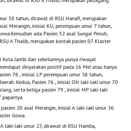
un, dirawat di RSU A.Thalib, merupakan pedagang
umur 50 tahun, dirawat di RSU Hanafi, merupakan
 asal Merangin, inisial KU, perempuan umur 7 tahun,
Gowa.Kemudian ada Pasien 52 asal Sungai Penuh,
di RSU A Thalib, merupakan kontak pasien 07 Klaster
ri Kota Jambi dan sebelumnya punya riwayat
 mendapat dinyatakan positif pada 16 Mei atau hanya
sien 78 , inisial LP perempuan umur 38 tahun,
aerah. Kedua, Pasien 76 , inisial ON laki-laki umur 70
ng, serta ketiga pasien 79 , inisial MP laki-laki
" paparnya.
pasien 20 asal Merangin, inisial A laki-laki umur 36
laster Gowa.
FA laki-laki umur 27, dirawat di RSU Hamba,