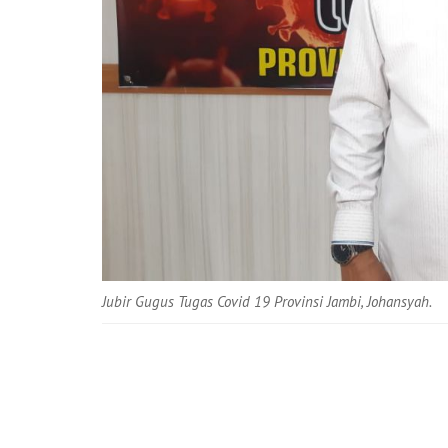
Jubir Gugus Tugas Covid 19 Provinsi Jambi, Johansyah.