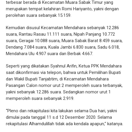
terbesar berada di Kecamatan Muara Sabak Timur yang
merupakan tempat kelahiran Romi Hariyanto, yakni dengan
perolehan suara sebanyak 15.159.
Kemudian disusul Kecamatan Mendahara sebanyak 12.286
suara, Rantau Rasau 11.111 suara, Nipah Panjang 10.772
suara, Geragai 10.088 suara, Muara Sabak Barat 8.459 suara,
Dendang 7.084 suara, Kuala Jambi 6.830 suara, Sadu 6.018,
Mendahara Ulu 4.907 suara dan Berbak 4.667.
Seperti yang dikatakan Syahnul Arifin, Ketua PPK Mendahara
saat dikonfirmasi via telepon, bahwa untuk Pemilihan Bupati
dan Wakil Bupati Tanjabtim, di Kecamatan Mendahara
Pasangan Calon nomor urut 2 memperoleh suara terbanyak,
yakni sebanyak 12.286 suara. Sedangkan nomor urut 1
memperoleh suara sebanyak 2.919.
‘‘Pleno dan rekapitulasi kita lakukan selama Dua hari, yakni
dimulai pada tanggal 11 s.d 12 Desember 2020. Selama
rekapitulasi Alhamdulillah tidak ada kendala apapun,’‘ katanya.