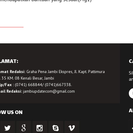
LAMAT:
C
amat Redaksi:
Graha Pena Jambi Ekspres, Jl. Kapt. Pattimura
Si
 35 KM. 08 Kenali Besar, Jambi
a
lp/Fax :
(0741) 668844/ (0741)667338.
ail Redaksi:
jambiupdatecom@gmail.com
A
OW US ON