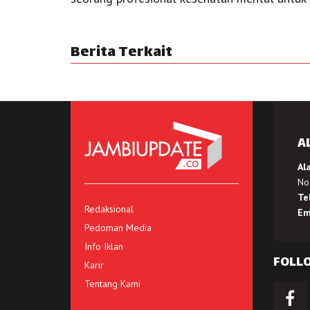
Berita Terkait
A
Al
No.
Te
Redaksional
Em
Pedoman Media
Info Iklan
FOLL
Karir
Tentang Kami