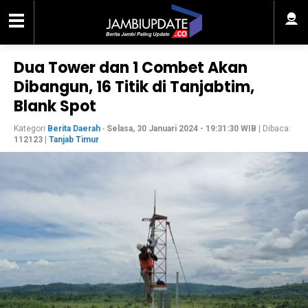
Dua Tower dan 1 Combet Akan
Dibangun, 16 Titik di Tanjabtim,
Blank Spot
Kategori
Berita Daerah
-
Selasa, 30 Januari 2024 - 19:31:30 WIB
| Dibaca:
112123
|
Tanjab Timur